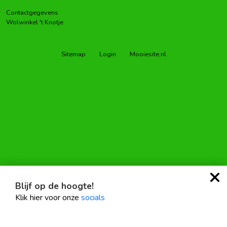
Contactgegevens
Wolwinkel 't Knotje
Sitemap
Login
Mooiesite.nl
Deze website maakt gebruik van cookies.
Blijf op de hoogte!
Klik hier voor onze
socials
Akkoord
Wat zijn cookies?