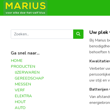
Uw plek v
Bij Marius 
benodigdhed
behoeften te
Ga snel naar...
HOME
Kwalitati
PRODUCTEN
Verbeter uw
IJZERWAREN
persoonlijke
GEREEDSCHAP
uw stijl en 
MESSEN
Batterijen
VERF
ELEKTRA
Van afstand
HOUT
energiebron
AUTO