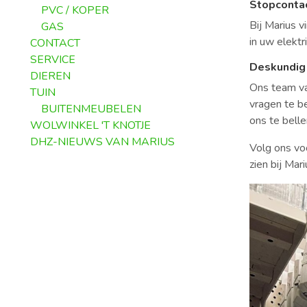
Stopconta
PVC / KOPER
Bij Marius 
GAS
in uw elektr
CONTACT
SERVICE
Deskundig 
DIEREN
Ons team va
TUIN
vragen te b
BUITENMEUBELEN
ons te bel
WOLWINKEL 'T KNOTJE
DHZ-NIEUWS VAN MARIUS
Volg ons vo
zien bij Mar