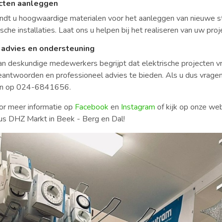
cten aanleggen
vindt u hoogwaardige materialen voor het aanleggen van nieuwe st
ische installaties. Laat ons u helpen bij het realiseren van uw pr
advies en ondersteuning
n deskundige medewerkers begrijpt dat elektrische projecten vr
eantwoorden en professioneel advies te bieden. Als u dus vragen
len op 024-6841656.
or meer informatie op
Facebook
en
Instagram
of kijk op onze we
ius DHZ Markt in Beek - Berg en Dal!