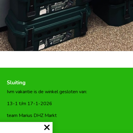
Sluiting
Ivm vakantie is de winkel gesloten van:
13-1 t/m 17-1-2026
team Marius DHZ Markt