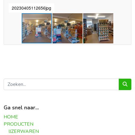
20230405112656jpg
20
Ga snel naar...
HOME
PRODUCTEN
IJZERWAREN