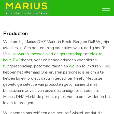
Producten
Welkom bij Marius DHZ Markt in Beek-Berg en Dal! Wij zijn
uw alles-in-één bestemming voor alles wat u nodig heeft!
Van
ijzerwaren
,
messen
,
verf
en
gereedschap
tot
elektra
,
hout
,
PVC
/koper, voer en benodigdheden voor dieren,
tuin
gereedschap, potgrond, zaden en
wol
en fournituren - wij
hebben het allemaal! Ons ervaren personeel is er om u te
helpen bij elk project dat u in gedachten heeft. Met onze
geweldige selectie van producten gecombineerd met
behulpzaam advies van onze deskundige teamleden, is
Marius DHZ Markt de perfecte plek voor u om uw ideeën tot
leven te brengen.
Wij noemen ons zelf een doe-het-zelf winkel, omdat dit